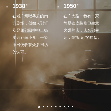
1938
1950
年
年
在老广州唱粤剧的南
在广大路一巷有一家
方剧场，创始人邵轩
简易铁皮装修但生意
及兄弟邵阳挑担上街
火爆的店，店名邵羲
卖云吞面小食，一经
记，即“炳记”的原型。
推出便收获众多街坊
的认可。