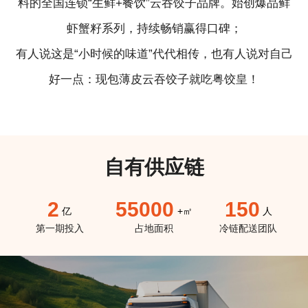
料的全国连锁“生鲜+餐饮”云吞饺子品牌。始创爆品鲜
虾蟹籽系列，持续畅销赢得口碑；
有人说这是“小时候的味道”代代相传，也有人说对自己
好一点：现包薄皮云吞饺子就吃粤饺皇！
自有供应链
1.5
55000
150
亿
+㎡
人
第一期投入
占地面积
冷链配送团队